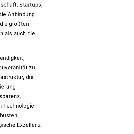
schaft, Startups,
die Anbindung
die größten
n als auch die
endigkeit,
uveränität zu
astruktur, die
mierung
nsparenz,
n Technologie-
obusten
gische Exzellenz