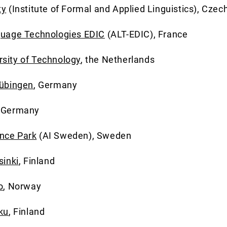
ty
(Institute of Formal and Applied Linguistics), Czec
nguage Technologies EDIC
(ALT-EDIC), France
sity of Technology
, the Netherlands
Tübingen
, Germany
, Germany
nce Park
(AI Sweden), Sweden
sinki
, Finland
o
, Norway
rku
, Finland