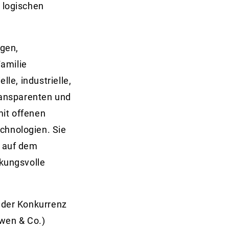
 logischen
gen,
amilie
le, industrielle,
ransparenten und
it offenen
chnologien. Sie
 auf dem
rkungsvolle
t der Konkurrenz
wen & Co.)