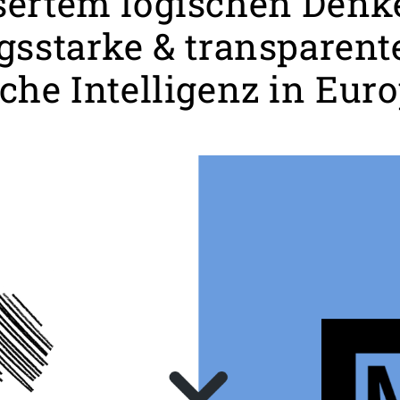
sertem logischen Denk
gsstarke & transparent
che Intelligenz in Eur