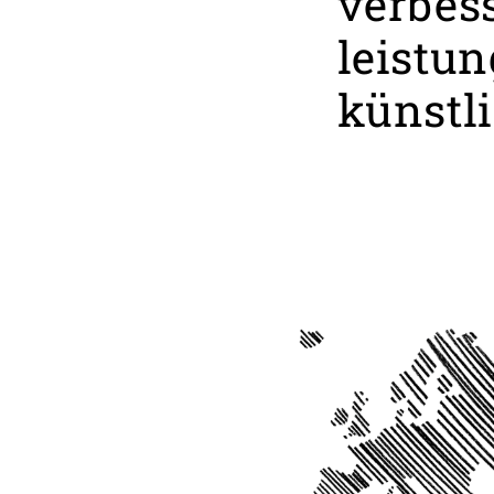
verbes
leistun
künstli