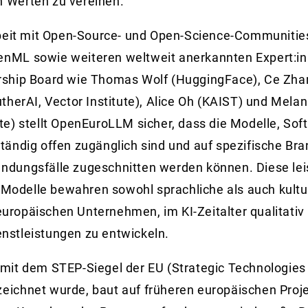
n Werten zu vereinen.
it mit Open-Source- und Open-Science-Communitie
enML sowie weiteren weltweit anerkannten Expert:i
rship Board wie Thomas Wolf (HuggingFace), Ce Zhan
utherAI, Vector Institute), Alice Oh (KAIST) und Melan
ute) stellt OpenEuroLLM sicher, dass die Modelle, So
ständig offen zugänglich sind und auf spezifische Br
endungsfälle zugeschnitten werden können. Diese lei
odelle bewahren sowohl sprachliche als auch kulture
uropäischen Unternehmen, im KI-Zeitalter qualitativ
nstleistungen zu entwickeln.
 mit dem STEP-Siegel der EU (Strategic Technologies
eichnet wurde, baut auf früheren europäischen Proj