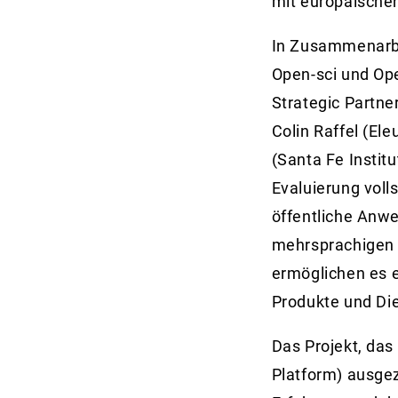
mit europäische
In Zusammenarbe
Open-sci und Op
Strategic Partne
Colin Raffel (Ele
(Santa Fe Instit
Evaluierung voll
öffentliche Anw
mehrsprachigen M
ermöglichen es e
Produkte und Die
Das Projekt, das
Platform) ausgez