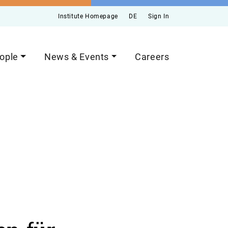
Institute Homepage
DE
Sign In
ople
News & Events
Careers