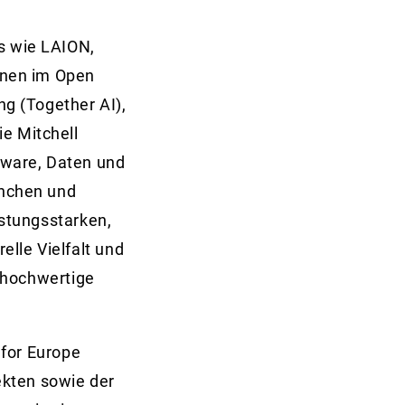
s wie LAION,
nnen im Open
g (Together AI),
ie Mitchell
ftware, Daten und
anchen und
stungsstarken,
lle Vielfalt und
 hochwertige
 for Europe
ekten sowie der