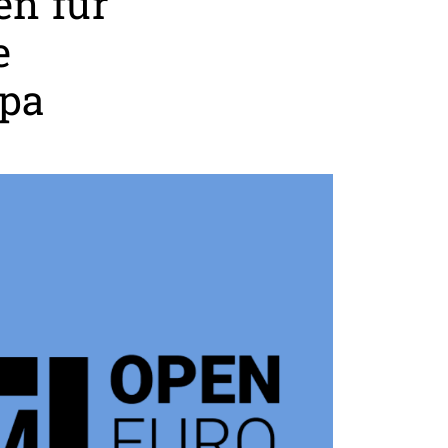
en für
e
opa