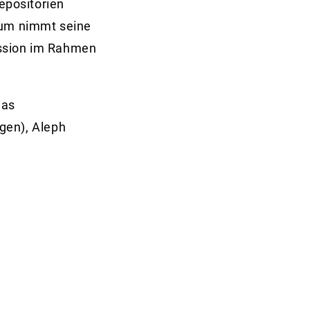
epositorien
ium nimmt seine
ission im Rahmen
das
gen), Aleph